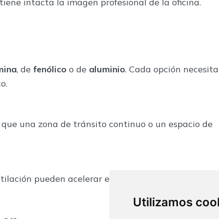
tiene intacta la imagen profesional de la oficina.
mina
, de
fenólico
o de
aluminio
. Cada opción necesita
o.
que una zona de tránsito continuo o un espacio de
tilación pueden acelerar el deterioro de los material
Utilizamos coo