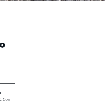
mo
a
o
. Con